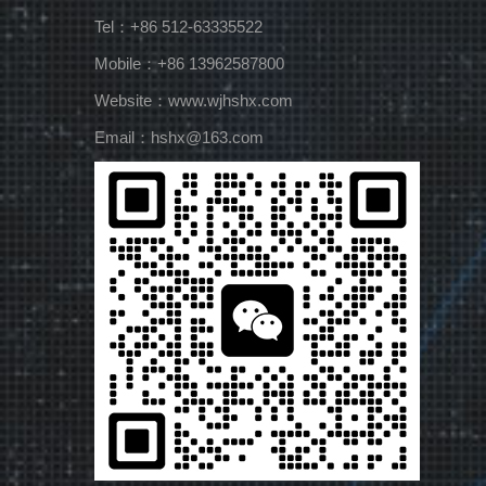
Tel：+86 512-63335522
Mobile：+86 13962587800
Website：www.wjhshx.com
Email：hshx@163.com