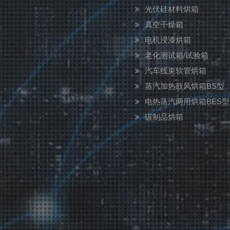
光伏硅材料烘箱
真空干燥箱
电机浸漆烘箱
老化测试箱/试验箱
汽车线束软管烘箱
蒸汽加热鼓风烘箱BS型
电热蒸汽两用烘箱BES型
碳制品烘箱