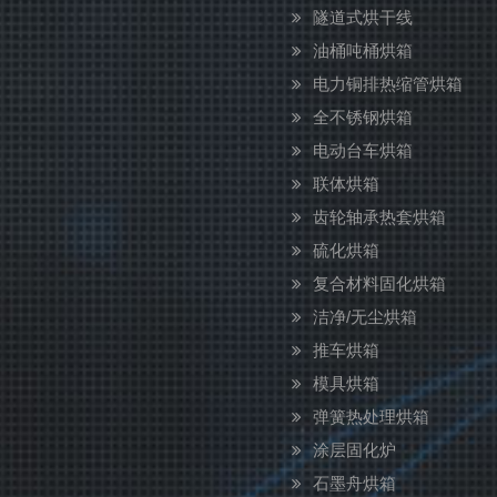
隧道式烘干线
油桶吨桶烘箱
电力铜排热缩管烘箱
全不锈钢烘箱
电动台车烘箱
联体烘箱
齿轮轴承热套烘箱
硫化烘箱
复合材料固化烘箱
洁净/无尘烘箱
推车烘箱
模具烘箱
弹簧热处理烘箱
涂层固化炉
石墨舟烘箱