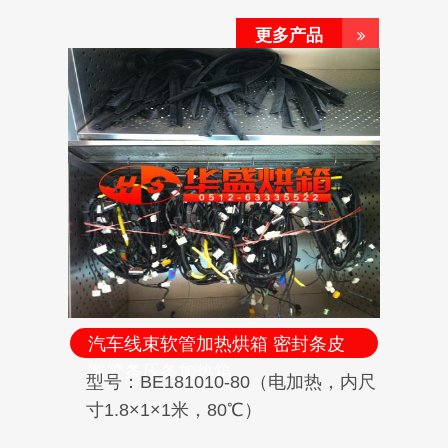
更多产品
汽车线束软管加热烘箱 密封条皮
塞胶条压条加热箱
型号：BE181010-80（电加热，内尺
寸1.8×1×1米，80℃）