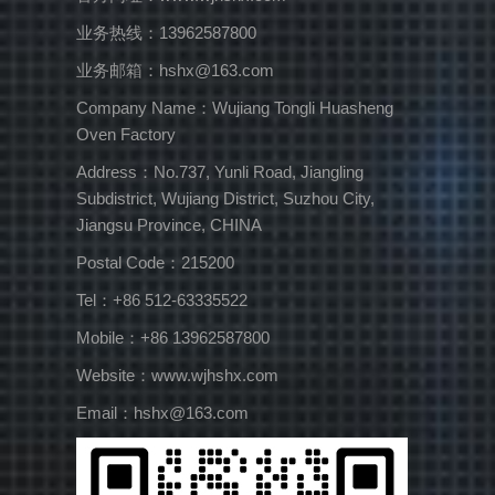
业务热线：13962587800
业务邮箱：hshx@163.com
Company Name：Wujiang Tongli Huasheng
Oven Factory
Address：No.737, Yunli Road, Jiangling
Subdistrict, Wujiang District, Suzhou City,
Jiangsu Province, CHINA
Postal Code：215200
Tel：+86 512-63335522
Mobile：+86 13962587800
Website：www.wjhshx.com
Email：hshx@163.com