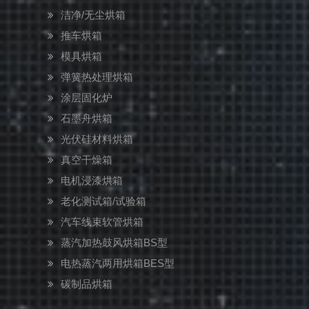
洁净/无尘烘箱
推车烘箱
模具烘箱
弹簧热处理烘箱
涂层固化炉
石墨舟烘箱
光伏硅材料烘箱
真空干燥箱
电机浸漆烘箱
老化测试箱/试验箱
汽车线束软管烘箱
蒸汽加热鼓风烘箱BS型
电热蒸汽两用烘箱BES型
碳制品烘箱