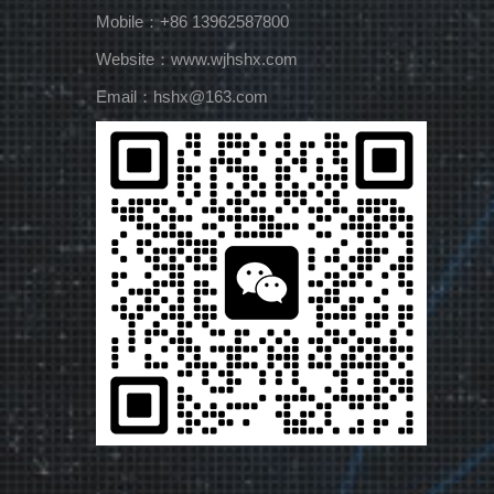
Mobile：+86 13962587800
Website：www.wjhshx.com
Email：hshx@163.com