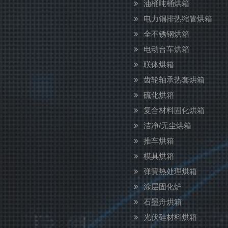
油桶吨桶烘箱
电力铜排热缩管烘箱
全不锈钢烘箱
电动台车烘箱
联体烘箱
齿轮轴承热套烘箱
硫化烘箱
复合材料固化烘箱
洁净/无尘烘箱
推车烘箱
模具烘箱
弹簧热处理烘箱
涂层固化炉
石墨舟烘箱
光伏硅材料烘箱