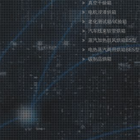
真空干燥箱
电机浸漆烘箱
老化测试箱/试验箱
汽车线束软管烘箱
蒸汽加热鼓风烘箱BS型
电热蒸汽两用烘箱BES型
碳制品烘箱