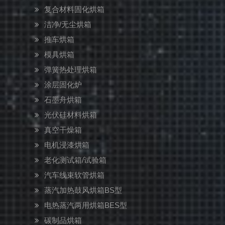
复合材料固化烘箱
洁净/无尘烘箱
推车烘箱
模具烘箱
弹簧热处理烘箱
涂层固化炉
石墨舟烘箱
光伏硅材料烘箱
真空干燥箱
电机浸漆烘箱
老化测试箱/试验箱
汽车线束软管烘箱
蒸汽加热鼓风烘箱BS型
电热蒸汽两用烘箱BES型
碳制品烘箱