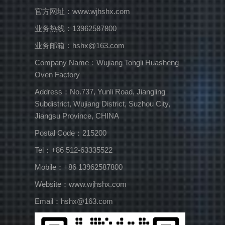
官方网址：www.wjhshx.com
业务热线：13962587800
业务邮箱：hshx@163.com
Company Name：Wujiang Tongli Huasheng
Oven Factory
Address：No.737, Yunli Road, Jiangling
Subdistrict, Wujiang District, Suzhou City,
Jiangsu Province, CHINA
Postal Code：215200
Tel：+86 512-63335522
Mobile：+86 13962587800
Website：www.wjhshx.com
Email：hshx@163.com