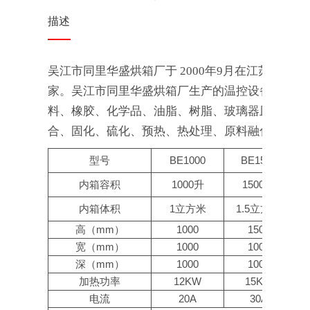
描述
吴江市同里华盛烘箱厂于 2000年9月在江苏省
家。吴江市同里华盛烘箱厂生产的温控设备工业烤
料、橡胶、化学品、油脂、树脂、玻璃器皿、机械
合、固化、硫化、预热、热处理、原料融化保温、部件
型号
BE1000
BE1500
内箱容积
1000升
1500升
内箱体积
1立方米
1.5立方米
1
高（mm）
1000
1500
宽（mm）
1000
1000
深（mm）
1000
1000
加热功率
12KW
15KW
电流
20A
30A