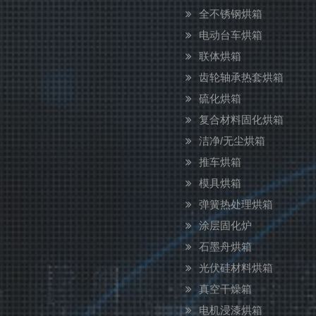
全不锈钢烘箱
电动台车烘箱
联体烘箱
齿轮轴承热套烘箱
硫化烘箱
复合材料固化烘箱
洁净/无尘烘箱
推车烘箱
模具烘箱
弹簧热处理烘箱
涂层固化炉
石墨舟烘箱
光伏硅材料烘箱
真空干燥箱
电机浸漆烘箱