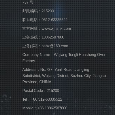
737 号
邮政编码：215200
联系电话：0512-63335522
官方网址：www.wjhshx.com
业务热线：13962587800
业务邮箱：hshx@163.com
Company Name：Wujiang Tongli Huasheng Oven
Factory
Address：No.737, Yunli Road, Jiangling
Subdistrict, Wujiang District, Suzhou City, Jiangsu
Province, CHINA
Postal Code：215200
Tel：+86 512-63335522
Mobile：+86 13962587800