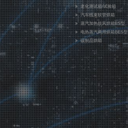
老化测试箱/试验箱
汽车线束软管烘箱
蒸汽加热鼓风烘箱BS型
电热蒸汽两用烘箱BES型
碳制品烘箱