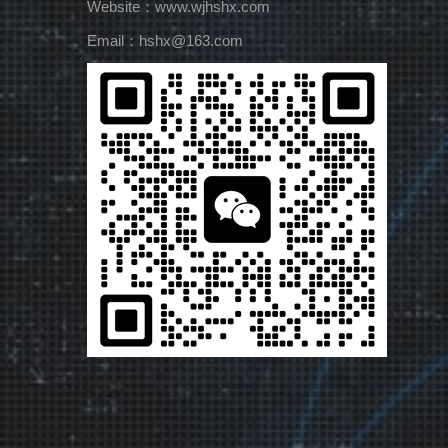
Website：www.wjhshx.com
Email：hshx@163.com